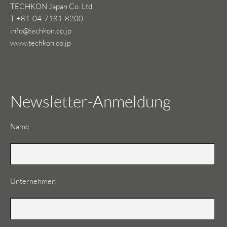
TECHKON Japan Co. Ltd.
T +81-04-7181-8200
info@techkon.co.jp
www.techkon.co.jp
Newsletter-Anmeldung
Pflichtfeld
Name
Unternehmen